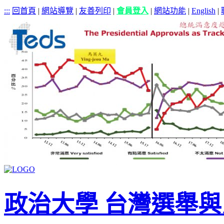
:::
回首頁
|
網站導覽
|
友善列印
|
會員登入
|
網站功能
|
English
|
政治大學 台灣選舉