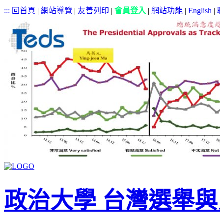
:::
回首頁
|
網站導覽
|
友善列印
|
會員登入
|
網站功能
|
English
|
政治大學 台灣選舉