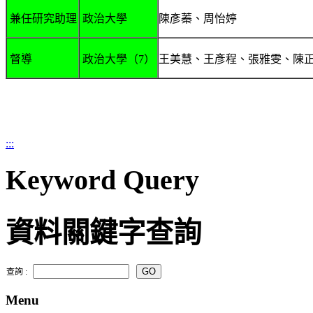
兼任研究助理
政治大學
陳彥蓁、周怡婷
督導
政治大學（7）
王美慧、王彥程、張雅雯、陳
:::
Keyword Query
資料關鍵字查詢
查詢 :
Menu