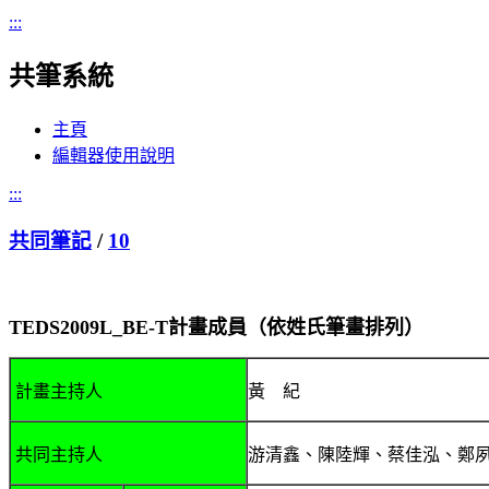
:::
共筆系統
主頁
編輯器使用說明
:::
共同筆記
/
10
TEDS
2009L_BE-T
計畫成員（依姓氏筆畫排列）
計畫主持人
黃 紀
共同主持人
游清鑫、陳陸輝、蔡佳泓、鄭