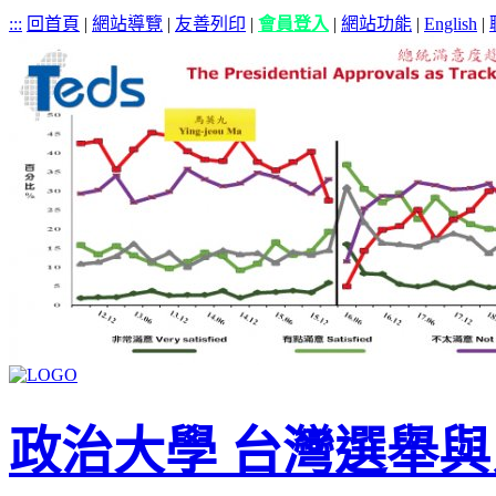
:::
回首頁
|
網站導覽
|
友善列印
|
會員登入
|
網站功能
|
English
|
政治大學 台灣選舉