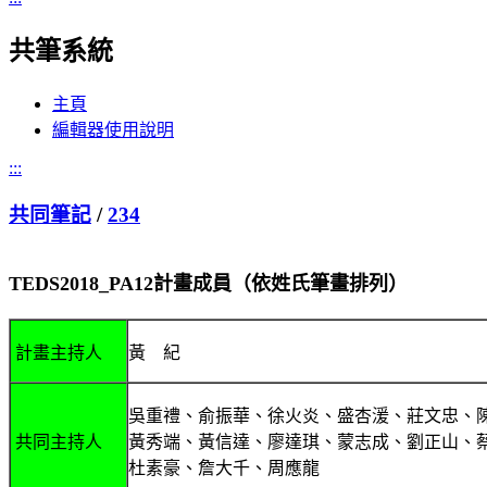
共筆系統
主頁
編輯器使用說明
:::
共同筆記
/
234
TEDS
2018
_PA
12計畫成員（依姓氏筆畫排列）
計畫主持人
黃 紀
吳重禮、俞振華、徐火炎、盛杏湲、莊文忠、
共同主持人
黃秀端、黃信達、廖達琪、蒙志成、劉正山、
杜素豪、詹大千、周應龍