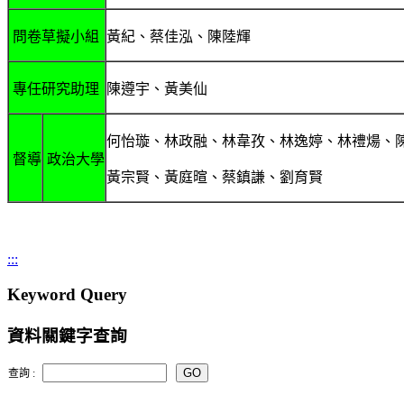
問卷草擬小組
黃紀、蔡佳泓、
陳陸輝
專任研究助理
陳遵宇、黃美仙
何怡璇、
林政融、林韋孜、林逸婷、林禮煬、
督導
政治大學
黃宗賢、黃庭暄、蔡
鎮謙、劉育賢
:::
Keyword Query
資料關鍵字查詢
查詢 :