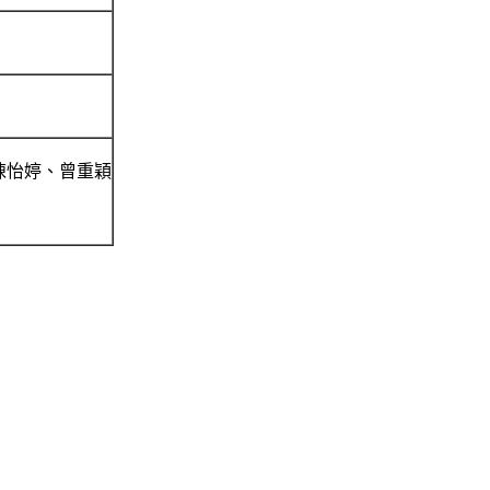
陳怡婷、曾重穎