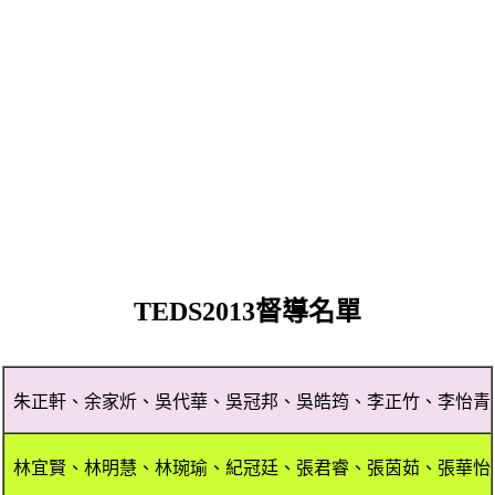
TEDS2013
督導名單
朱正軒、余家炘、吳代華、吳冠邦、吳皓筠、李正竹、李怡青
林宜賢、林明慧、林琬瑜、紀冠廷、張君睿、張茵茹、張華怡