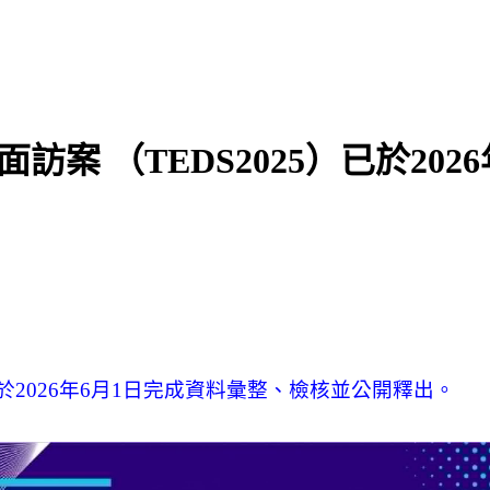
面訪案 （TEDS2025）已於2
於
2026
年
6
月
1
日完成資料彙整、檢核並公開釋出。