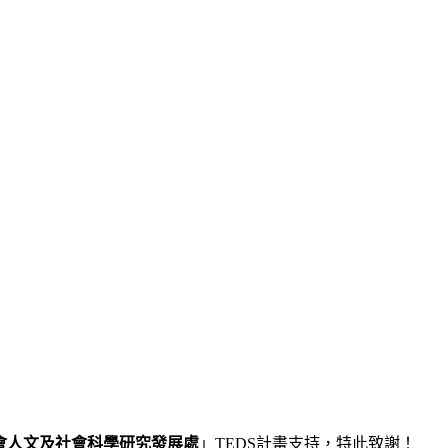
會人
文及社會科學研究發展處
」
TEDS
計畫支持，特此致謝！