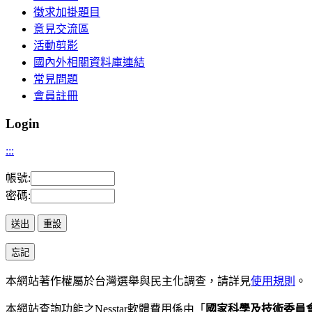
徵求加掛題目
意見交流區
活動剪影
國內外相關資料庫連結
常見問題
會員註冊
Login
:::
帳號:
密碼:
本網站著作權屬於台灣選舉與民主化調查，請詳見
使用規則
。
本網站查詢功能之
Nesstar
軟體費用係由「
國家科學及技術委員