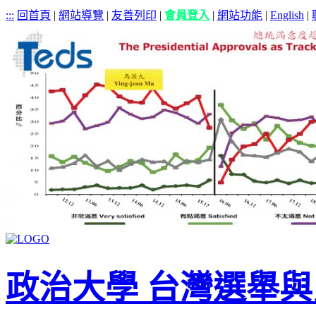
:::
回首頁
|
網站導覽
|
友善列印
|
會員登入
|
網站功能
|
English
|
政治大學 台灣選舉