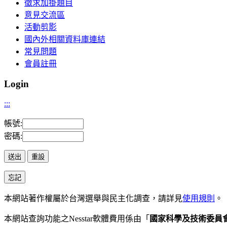
徵求加掛題目
意見交流區
活動剪影
國內外相關資料庫連結
常見問題
會員註冊
Login
:::
帳號:
密碼:
本網站著作權屬於台灣選舉與民主化調查，請詳見
使用規則
。
本網站查詢功能之
Nesstar
軟體費用係由「
國家科學及技術委員