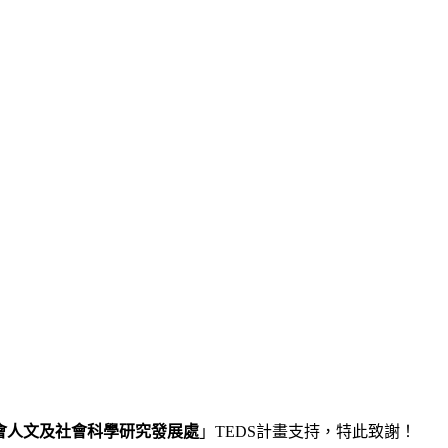
會人
文及社會科學研究發展處
」
TEDS
計畫支持，特此致謝！