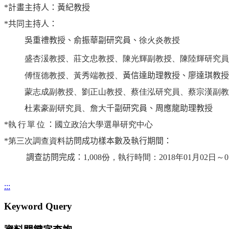
*
計畫主持人：黃紀教授
*
共同主持人：
吳重禮教授、俞振華副研究員
、
徐火炎
教授
盛杏湲教授、莊文忠教授、陳光輝副教授、陳陸輝研究員
傅恆德教授、
黃秀端
教授、
黃信達助理教授、
廖達琪教授
蒙志成副教授
、劉正山教授、
蔡佳泓研究員、
蔡宗漢副教
杜素豪副研究員、詹大千
副研究員、周應龍助理教授
*
執行單位
：
國立政治大學選舉研究中心
*第三次調查資料
訪問成功樣本數及執行期間：
調查訪問完成：
1,008
份，執行時間：
2018
年01月02日～0
:::
Keyword Query