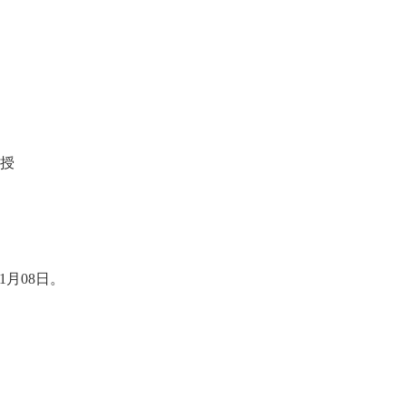
授
1月08日
。