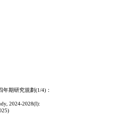
四年期研究規劃
(1/4)
：
, 2024-2028(I):
25)