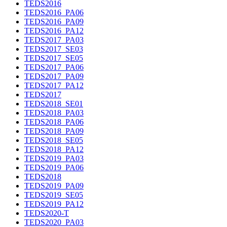
TEDS2016
TEDS2016_PA06
TEDS2016_PA09
TEDS2016_PA12
TEDS2017_PA03
TEDS2017_SE03
TEDS2017_SE05
TEDS2017_PA06
TEDS2017_PA09
TEDS2017_PA12
TEDS2017
TEDS2018_SE01
TEDS2018_PA03
TEDS2018_PA06
TEDS2018_PA09
TEDS2018_SE05
TEDS2018_PA12
TEDS2019_PA03
TEDS2019_PA06
TEDS2018
TEDS2019_PA09
TEDS2019_SE05
TEDS2019_PA12
TEDS2020-T
TEDS2020_PA03