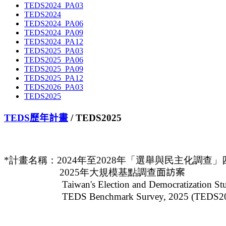
TEDS2024_PA03
TEDS2024
TEDS2024_PA06
TEDS2024_PA09
TEDS2024_PA12
TEDS2025_PA03
TEDS2025_PA06
TEDS2025_PA09
TEDS2025_PA12
TEDS2026_PA03
TEDS2025
TEDS歷年計畫
/ TEDS2025
*
計畫名稱：
20
24年至
20
28年「選舉與民主化調查」
2025年大規模基點調查
面訪案
Taiwan's Election and Democratization Study
TEDS Benchmark Survey, 2025 (TEDS20