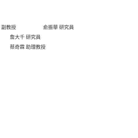
 副教授
俞振華 研究員
大千 研究員
員
蔡奇霖 助理教授