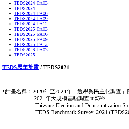
TEDS2024_PA03
TEDS2024
TEDS2024_PA06
TEDS2024_PA09
TEDS2024_PA12
TEDS2025_PA03
TEDS2025_PA06
TEDS2025_PA09
TEDS2025_PA12
TEDS2026_PA03
TEDS2025
TEDS歷年計畫
/ TEDS2021
*
計畫名稱：
20
20年至
20
24年「選舉與民主化調查」
2021年大規模基點調查
面訪案
Taiwan's Election and Democratization Study
TEDS Benchmark Survey, 2021 (TEDS20