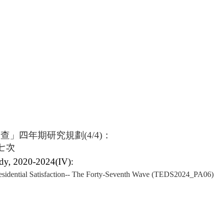
調查」
四
年期研究規劃
(4/4)
：
七次
udy, 2020-2024(IV):
ntial Satisfaction
-- The Forty-Seventh Wave
(
TEDS2024_PA06)