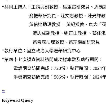
*
共同主持人：王靖興副教授、吳重禮研究員、周應
俞振華研究員
、
莊文忠教授
、
陳光輝
黃信達助理教授
、
黃紀授教
、
詹大千
蒙志成副教授
、
劉正山教授
、
蔡佳
蔡奇霖助理教授
、
蔡宗漢副研究員
*
執行單位：國立政治大學選舉研究中心
*
第四十七次調查資料訪問成功樣本數及執行期間：
電話調查訪問完成：720份，執行時間：2024年
手機調查訪問完成：506份，執行時間：2024
:::
Keyword Query