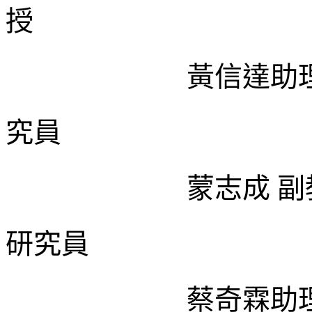
授
黃信達助
究員
蒙志成 副
研究員
蔡奇霖助